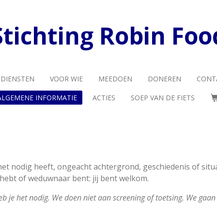
Stichting Robin Foo
 DIENSTEN
VOOR WIE
MEEDOEN
DONEREN
CONT
ALGEMENE INFORMATIE
ACTIES
SOEP VAN DE FIETS
het nodig heeft, ongeacht achtergrond, geschiedenis of situa
 hebt of weduwnaar bent: jij bent welkom.
 heb je het nodig. We doen niet aan screening of toetsing. We gaan