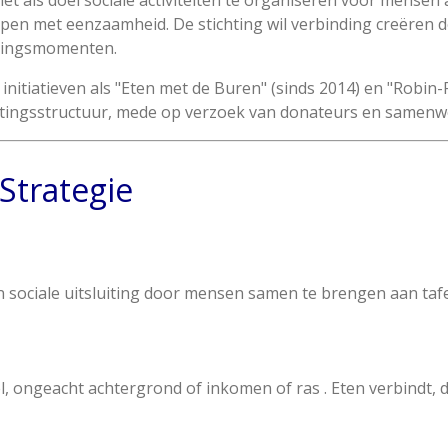
et als doel sociale activiteiten te organiseren voor mensen
en met eenzaamheid. De stichting wil verbinding creëren d
tingsmomenten.
initiatieven als "Eten met de Buren" (sinds 2014) en "Robin-
htingsstructuur, mede op verzoek van donateurs en samenw
 Strategie
ociale uitsluiting door mensen samen te brengen aan tafel e
l, ongeacht achtergrond of inkomen of ras . Eten verbindt, 