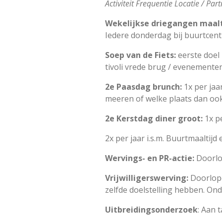
Activiteit Frequentie Locatie / P
Wekelijkse driegangen maalt
Iedere donderdag bij buurtcen
Soep van de Fiets:
eerste doel 
tivoli vrede brug / evenemente
2e Paasdag brunch:
1x per jaar
meeren of welke plaats dan ook
2e Kerstdag diner groot:
1x p
2x per jaar i.s.m. Buurtmaaltij
Wervings- en PR-actie:
Doorlo
Vrijwilligerswerving:
Doorlope
zelfde doelstelling hebben. O
Uitbreidingsonderzoek
: Aan 