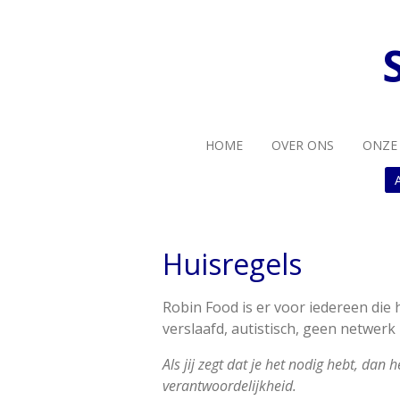
Ga
direct
naar
de
hoofdinhoud
HOME
OVER ONS
ONZE
Huisregels
Robin Food is er voor iedereen die 
verslaafd, autistisch, geen netwerk
Als jij zegt dat je het nodig hebt, dan
verantwoordelijkheid.