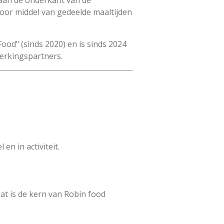
 aan de onderkant van de
oor middel van gedeelde maaltijden
Food" (sinds 2020) en is sinds 2024
erkingspartners.
n in activiteit.
dat is de kern van Robin food