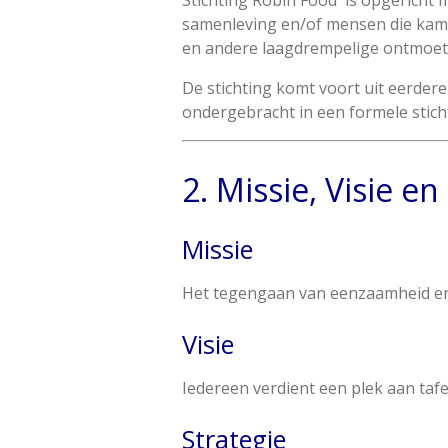
Stichting Robin Food is opgericht m
samenleving en/of mensen die kamp
en andere laagdrempelige ontmoe
De stichting komt voort uit eerdere 
ondergebracht in een formele stic
2. Missie, Visie en
Missie
Het tegengaan van eenzaamheid en s
Visie
Iedereen verdient een plek aan tafe
Strategie