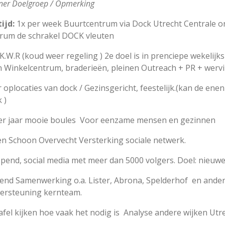
artner Doelgroep / Opmerking
ijd:
1x per week Buurtcentrum via Dock Utrecht Centrale on
trum de schrakel DOCK vleuten
K.W.R (koud weer regeling ) 2e doel is in prenciepe wekelijks
n Winkelcentrum, braderieën, pleinen Outreach + PR + werv
 oplocaties van dock / Gezinsgericht, feestelijk.(kan de enen 
 )
er jaar mooie boules Voor eenzame mensen en gezinnen
d en Schoon Overvecht Versterking sociale netwerk.
pend, social media met meer dan 5000 volgers. Doel: nieuw
nd Samenwerking o.a. Lister, Abrona, Spelderhof en andere 
ndersteuning kernteam.
tafel kijken hoe vaak het nodig is Analyse andere wijken Utr