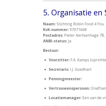
5. Organisatie en
Naam:
Stichting Robin Food 4 You
KvK-nummer:
97071668
Postadres:
Pieter Aertsenhage 78
ANBI-status:
Ja
Bestuur:
Voorzitter:
F.A. Kamps (oprichte
Secretaris:
I.J. Goedhart
Penningmeester:
Vertrouwenspersoon:
Onafhank
Locatiemanager:
Een van de vr